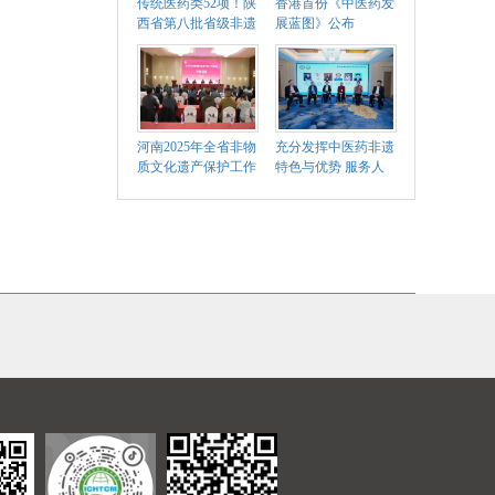
传统医药类52项！陕
香港首份《中医药发
西省第八批省级非遗
展蓝图》公布
代表性项目名录公布
河南2025年全省非物
充分发挥中医药非遗
质文化遗产保护工作
特色与优势 服务人
培训班举办
民生命健康！这场圆
桌对话“干货”满满