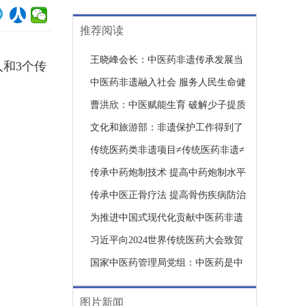
推荐阅读
王晓峰会长：中医药非遗传承发展当
和3个传
以系统保护强根基、以创新发展惠民
中医药非遗融入社会 服务人民生命健
生
康——2025中医药非物质文化遗产保
曹洪欣：中医赋能生育 破解少子提质
护年会在深圳举办
文化和旅游部：非遗保护工作得到了
全社会的广泛关注与支持，将进一步
传统医药类非遗项目≠传统医药非遗≠
扎实做好非遗系统性保护
中医药非遗！中医药非遗相关术语表
传承中药炮制技术 提高中药炮制水平
述亟待规范
与临床疗效——第一期非遗中药炮制
传承中医正骨疗法 提高骨伤疾病防治
技术传承培训班举办
能力——第一期非遗中医正骨疗法传
为推进中国式现代化贡献中医药非遗
承培训班举办
力量
习近平向2024世界传统医药大会致贺
信
国家中医药管理局党组：中医药是中
华文明瑰宝
图片新闻